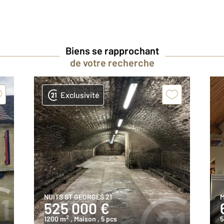
Biens se rapprochant
de votre recherche
Exclusivité
NUITS ST GEORGES 21
M
525 000 €
2
1200 m
, Maison
, 5 pcs
5