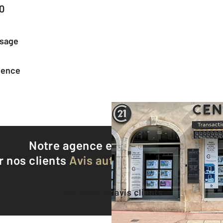
0
ssage
agence
Notre agence est notée
8,8/10
r nos clients
Avis authentifiés par Qualite
Voir tous les avis clients