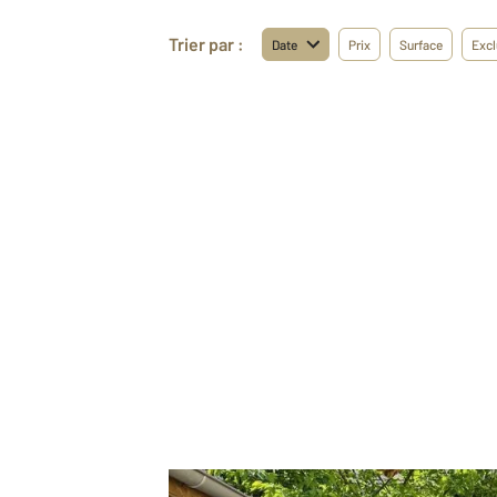
Trier par :
Date
Prix
Surface
Excl