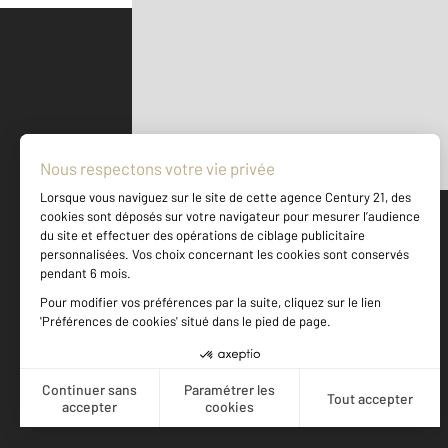
Parlons de vous, parlons biens
500 m
©
Mappy
Votre agence est notée
Achat
Location
Vente
Gestion
8,8
/
10
8,6/10