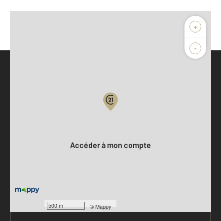
+
-
Parlons de vous, parlons biens
Votre compte :
Accéder à mon compte
500 m
©
Mappy