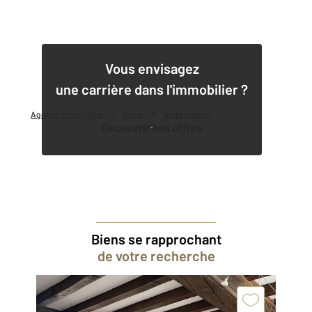
1
Vous envisagez
une carrière dans l'immobilier ?
Agence immobilière
Vente
Vente maison
Découvrir nos offres
Biens se rapprochant
de votre recherche