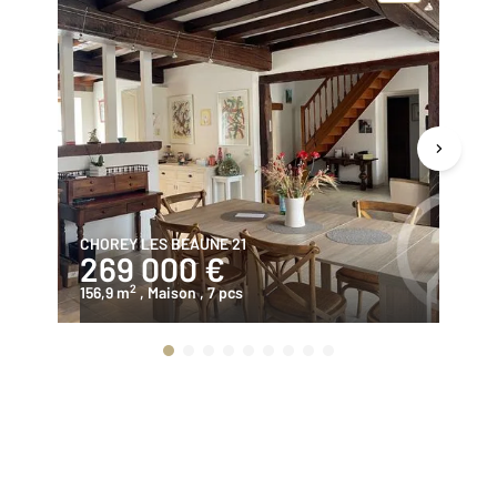
CHOREY LES BEAUNE 21
CH
269 000 €
2
2
156,9 m
, Maison
, 7 pcs
70