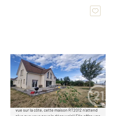
CHAUX 21
2
145 m
, 6 pièces
Ref : 8178
Maison à vendre
334 000 €
Située dans un cadre de vie au calme et avec
vue sur la côte, cette maison RT2012 n'attend
plus que vous pour la découvrir!! Elle offre une