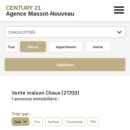
CENTURY 21
Agence Massot-Nouveau
CHAUX (21700)
Tous
Maison
Appartement
Autres
Appliquer
Vente maison Chaux (21700)
1 annonce immobilière :
Trier par :
Date
Prix
Surface
Exclusivité
DPE