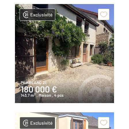
Exclusivité
PAINBLANC 21
180 000 €
2
143,7 m
, Maison
, 4 pcs
Exclusivité