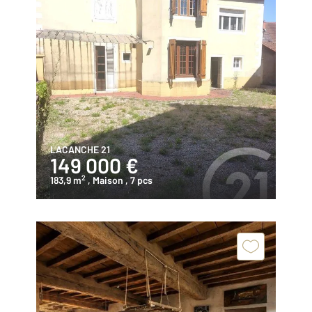
LACANCHE 21
149 000 €
2
183,9 m
, Maison
, 7 pcs