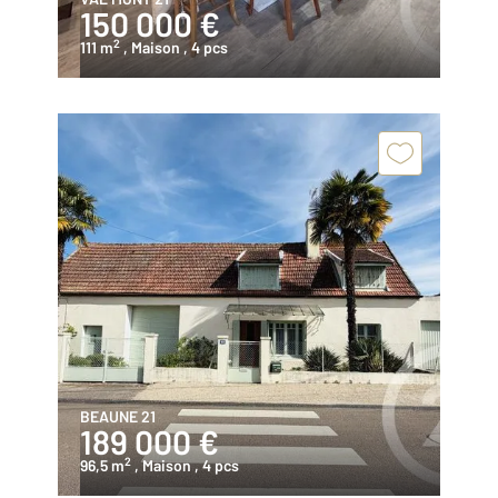
150 000 €
2
111 m
, Maison
, 4 pcs
BEAUNE 21
189 000 €
2
96,5 m
, Maison
, 4 pcs