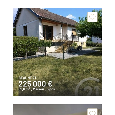
BEAUNE 21
225 000 €
2
89,6 m
, Maison
, 5 pcs