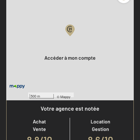
Parlons de vous, parlons biens
Votre compte :
Accéder à mon compte
500 m
©
Mappy
Votre agence est notée
Achat
Location
Vente
Gestion
8,8
/
10
8,6/10