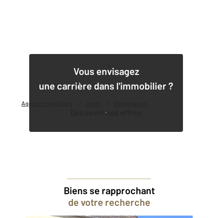
1
Vous envisagez
une carrière dans l'immobilier ?
Agence immobilière
Vente
Vente maison
Découvrir nos offres
Biens se rapprochant
de votre recherche