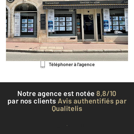
CENTURY 21 Agence Massot-
Nouveau
11-13 rue du Faubourg Madeleine
BEAUNE - 21200
Envoyer un message
Téléphoner à l'agence
Notre agence est notée
8,8/10
par nos clients
Avis authentifiés par
Qualitelis
Voir tous les avis clients