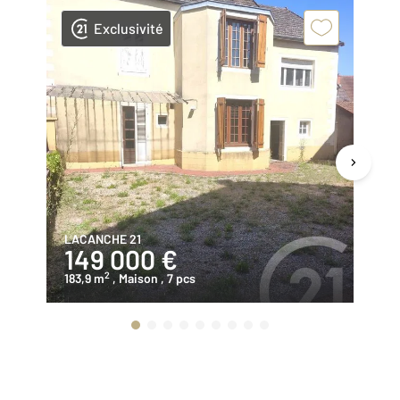
Exclusivité
LACANCHE 21
AN
149 000 €
4
2
183,9 m
, Maison
, 7 pcs
28