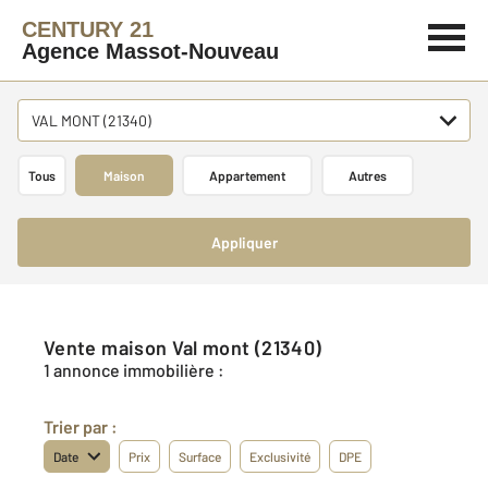
CENTURY 21
Agence Massot-Nouveau
VAL MONT (21340)
Tous
Maison
Appartement
Autres
Appliquer
Vente maison Val mont (21340)
1 annonce immobilière :
Trier par :
Date
Prix
Surface
Exclusivité
DPE