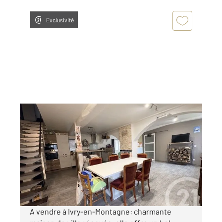
Exclusivité
VAL MONT 21
2
111 m
, 4 pièces
Ref : 8078
Maison à vendre
150 000 €
Visiter le site dédié
A vendre à Ivry-en-Montagne: charmante