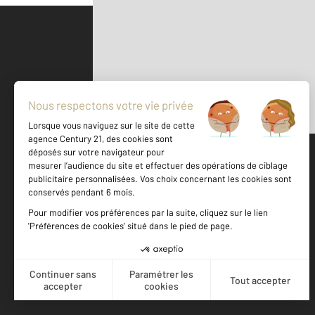
Parlons de vous, parlons biens
500 m
©
Mappy
Votre agence est notée
Achat
Location
Vente
Gestion
8,8
/
10
8,6/10