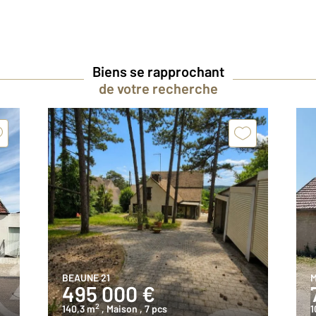
Biens se rapprochant
de votre recherche
BEAUNE 21
M
495 000 €
2
140,3 m
, Maison
, 7 pcs
1