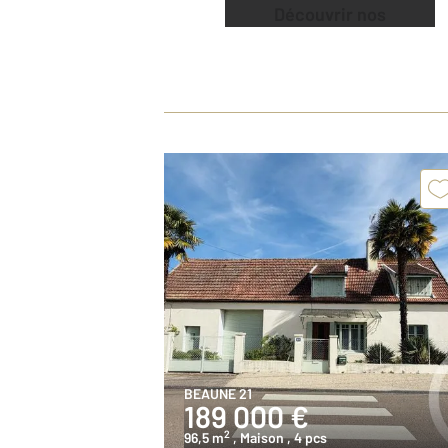
Découvrir nos
offres
BEAUNE 21
189 000 €
2
96,5 m
, Maison
, 4 pcs