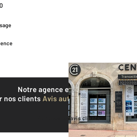
0
ssage
agence
Notre agence est notée
8,8/10
r nos clients
Avis authentifiés par Qualite
Voir tous les avis clients