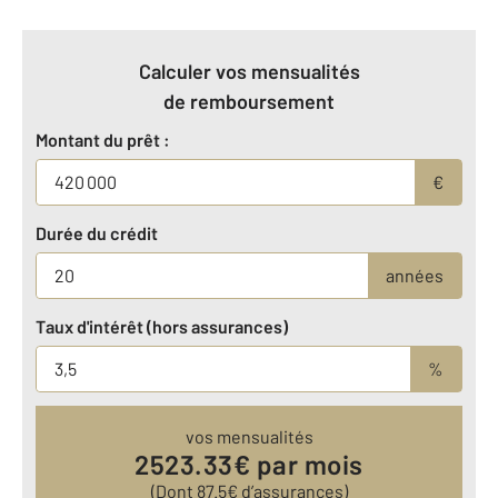
Calculer vos mensualités
de remboursement
Montant du prêt :
€
Durée du crédit
années
Taux d'intérêt (hors assurances)
%
vos mensualités
2523.33
€ par mois
(Dont
87.5
€ d’assurances)