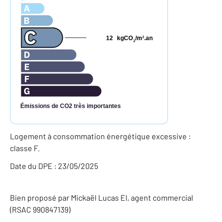
12
kgCO
/m
.an
2
2
Émissions de CO2 très importantes
Logement à consommation énergétique excessive :
classe F.
Date du DPE : 23/05/2025
Bien proposé par
Mickaël
Lucas
EI
, agent commercial
(RSAC 990847139)