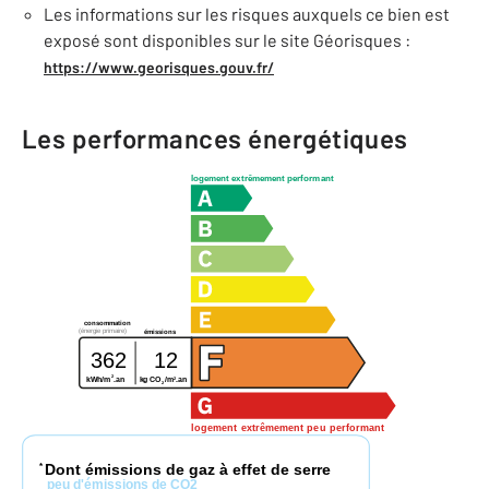
Les informations sur les risques auxquels ce bien est
exposé sont disponibles sur le site Géorisques :
https://www.georisques.gouv.fr/
Les performances énergétiques
logement extrêmement performant
consommation
(énergie primaire)
émissions
362
12
2
2
kWh/m
.an
kg CO
/m
.an
2
logement extrêmement peu performant
Dont émissions de gaz à effet de serre
*
peu d'émissions de CO2