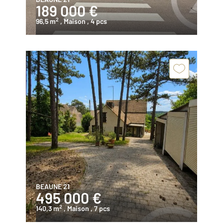
189 000 €
2
96,5 m
, Maison
, 4 pcs
BEAUNE 21
495 000 €
2
140,3 m
, Maison
, 7 pcs