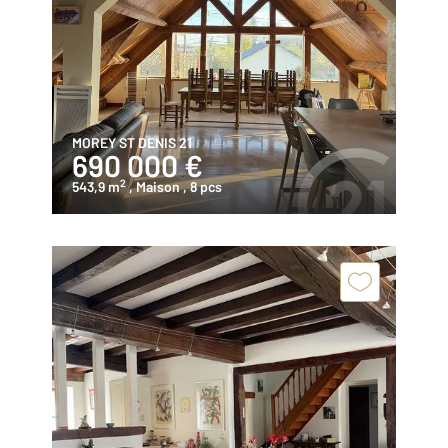
MOREY ST DENIS 21
690 000 €
2
543,9 m
, Maison
, 8 pcs