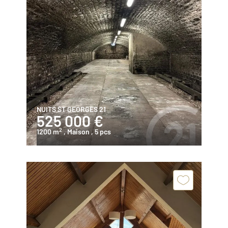
NUITS ST GEORGES 21
525 000 €
2
1200 m
, Maison
, 5 pcs