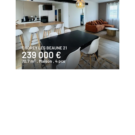
CHOREY LES BEAUNE 21
239 000 €
2
70,7 m
, Maison
, 4 pcs