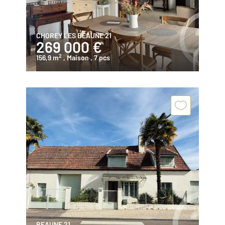
CHOREY LES BEAUNE 21
269 000 €
2
156,9 m
, Maison
, 7 pcs
BEAUNE 21