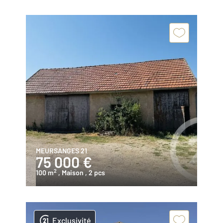
MEURSANGES 21
75 000 €
2
100 m
, Maison
, 2 pcs
Exclusivité