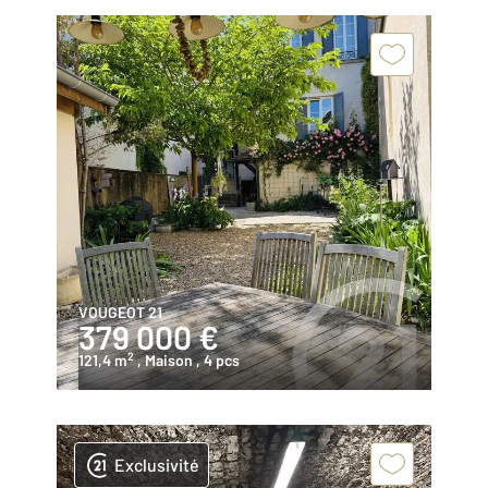
VOUGEOT 21
379 000 €
2
121,4 m
, Maison
, 4 pcs
Exclusivité