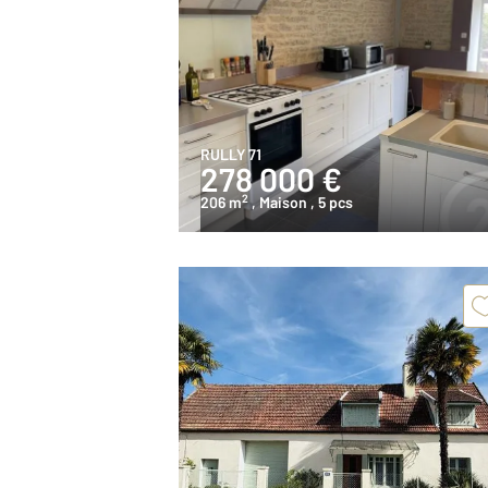
RULLY 71
278 000 €
2
206 m
, Maison
, 5 pcs