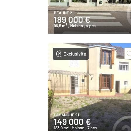
BEAUNE 21
189 000 €
2
96,5 m
, Maison
, 4 pcs
Exclusivité
LACANCHE 21
149 000 €
2
183,9 m
, Maison
, 7 pcs