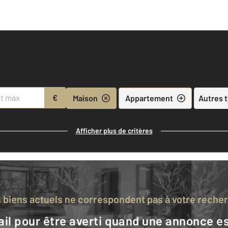
€
Maison
Appartement
Autres 
Afficher plus de critères
s biens actuels ne correspondent pas à votre reche