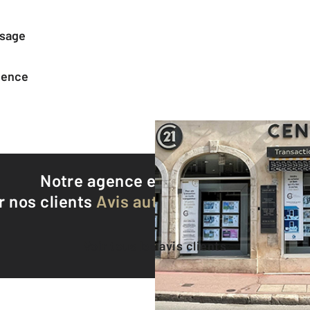
ssage
agence
Notre agence est notée
8,8/10
r nos clients
Avis authentifiés par Qualite
Voir tous les avis clients