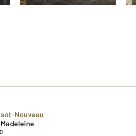
ssot-Nouveau
g Madeleine
0