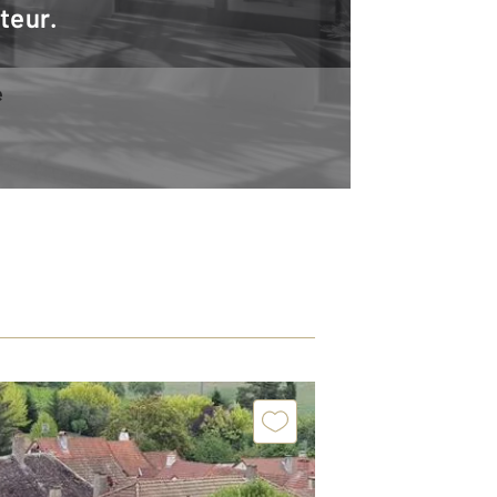
teur.
e