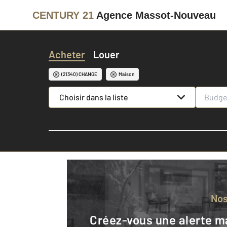
CENTURY 21
Agence Massot-Nouveau
Acheter
Louer
(21340) CHANGE
Maison
Choisir dans la liste
No
Créez-vous une alerte mail pour être averti quand une annonce est en ligne et consultez la