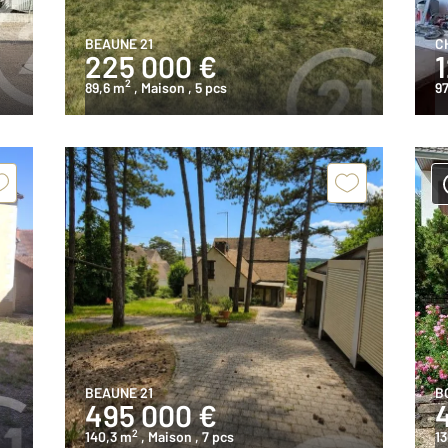
BEAUNE 21
C
225 000 €
2
89,6 m
, Maison
, 5 pcs
9
BEAUNE 21
B
495 000 €
2
140,3 m
, Maison
, 7 pcs
13