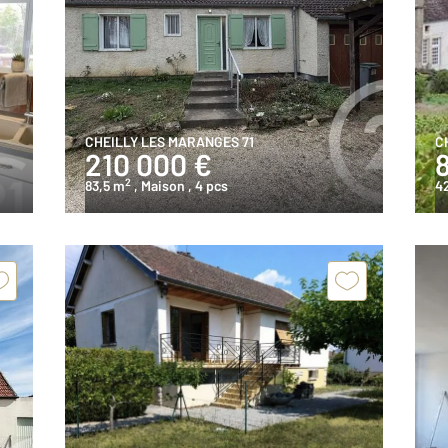
CHEILLY LES MARANGES 71
C
210 000 €
2
83,5 m
, Maison
, 4 pcs
4