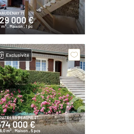
HAUDENAY 71
129 000 €
2
7 m
, Maison
, 1 pc
Exclusivité
OUZE LES BEAUNE 21
474 000 €
2
6,0 m
, Maison
, 5 pcs