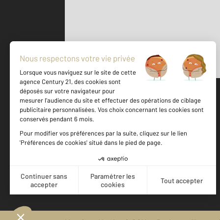
Parlons de vous, parlons biens
500 m
©
Mappy
Votre agence est notée
Achat
Location
Vente
Gestion
8,8
/
10
8,6/10